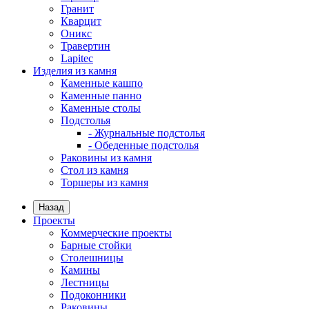
Гранит
Кварцит
Оникс
Травертин
Lapitec
Изделия из камня
Каменные кашпо
Каменные панно
Каменные столы
Подстолья
- Журнальные подстолья
- Обеденные подстолья
Раковины из камня
Стол из камня
Торшеры из камня
Назад
Проекты
Коммерческие проекты
Барные стойки
Столешницы
Камины
Лестницы
Подоконники
Раковины